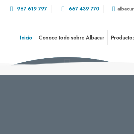
967 619 797
667 439 770
albacu
Inicio
Conoce todo sobre Albacur
Productos
cur