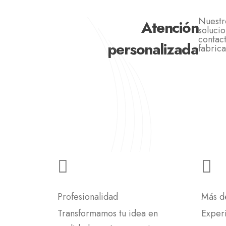
Nuestr
Atención
soluci
contac
personalizada
fabric
Profesionalidad
Más d
Transformamos tu idea en
Experi