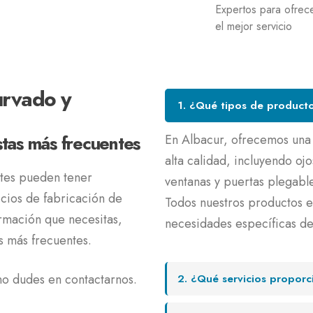
Expertos para ofrec
el mejor servicio
urvado y
1. ¿Qué tipos de product
tas más frecuentes
En Albacur, ofrecemos una
alta calidad, incluyendo oj
ntes pueden tener
ventanas y puertas plegabl
icios de fabricación de
Todos nuestros productos es
formación que necesitas,
necesidades específicas de 
s más frecuentes.
no dudes en contactarnos.
2. ¿Qué servicios propor