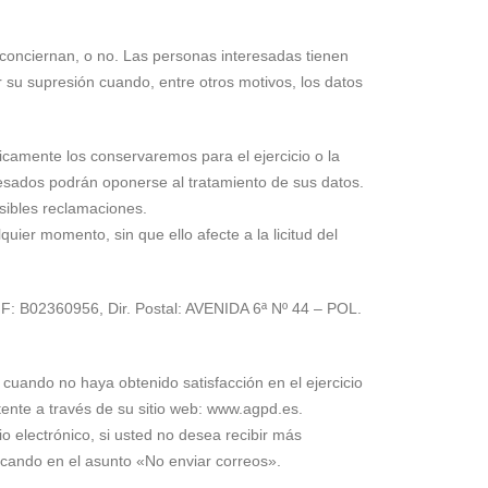
 conciernan, o no. Las personas interesadas tienen
ar su supresión cuando, entre otros motivos, los datos
nicamente los conservaremos para el ejercicio o la
resados podrán oponerse al tratamiento de sus datos.
osibles reclamaciones.
uier momento, sin que ello afecte a la licitud del
CIF: B02360956, Dir. Postal: AVENIDA 6ª Nº 44 – POL.
cuando no haya obtenido satisfacción en el ejercicio
ente a través de su sitio web: www.agpd.es.
o electrónico, si usted no desea recibir más
dicando en el asunto «No enviar correos».