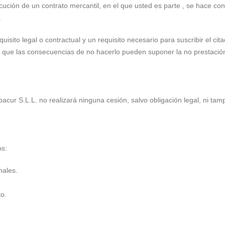
ución de un contrato mercantil, en el que usted es parte , se hace cons
.
sito legal o contractual y un requisito necesario para suscribir el cita
mo que las consecuencias de no hacerlo pueden suponer la no prestación 
acur S.L.L. no realizará ninguna cesión, salvo obligación legal, ni tam
os:
nales.
to.