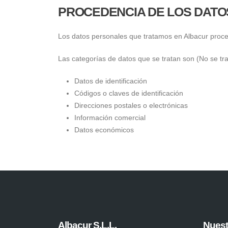
PROCEDENCIA DE LOS DATO
Los datos personales que tratamos en Albacur proce
Las categorías de datos que se tratan son (No se tr
Datos de identificación
Códigos o claves de identificación
Direcciones postales o electrónicas
Información comercial
Datos económicos
Albacur S.L.L.
Nuest