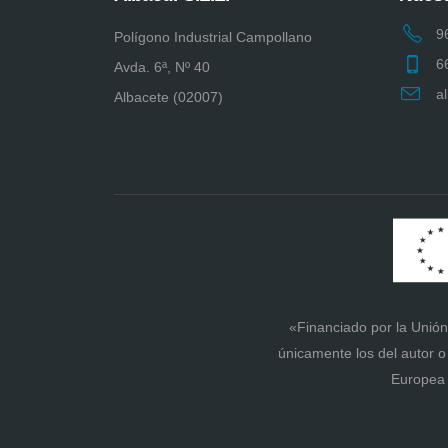
9
Polígono Industrial Campollano
6
Avda. 6ª, Nº 40
a
Albacete (02007)
«Financiado por la Unión
únicamente los del autor o
Europea 