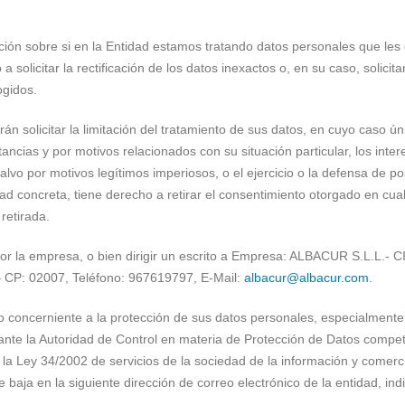
ión sobre si en la Entidad estamos tratando datos personales que les
solicitar la rectificación de los datos inexactos o, en su caso, solicit
ogidos.
án solicitar la limitación del tratamiento de sus datos, en cuyo caso ú
ncias y por motivos relacionados con su situación particular, los inte
 salvo por motivos legítimos imperiosos, o el ejercicio o la defensa de p
d concreta, tiene derecho a retirar el consentimiento otorgado en cualq
retirada.
 por la empresa, o bien dirigir un escrito a Empresa: ALBACUR S.L.L.- 
: 02007, Teléfono: 967619797, E-Mail:
albacur@albacur.com
.
 concerniente a la protección de sus datos personales, especialmente 
nte la Autoridad de Control en materia de Protección de Datos compet
 la Ley 34/2002 de servicios de la sociedad de la información y comerci
 baja en la siguiente dirección de correo electrónico de la entidad, in