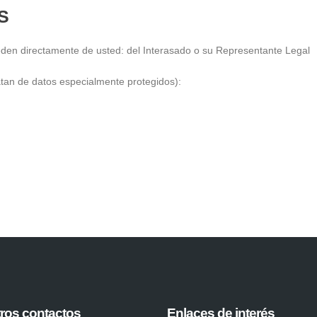
S
den directamente de usted: del Interasado o su Representante Legal
atan de datos especialmente protegidos):
ros contactos
Enlaces de interés