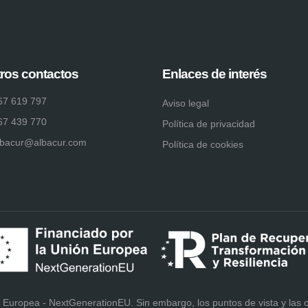
ros contactos
Enlaces de interés
67 619 797
Aviso legal
67 439 770
Política de privacidad
lbacur@albacur.com
Política de cookies
 Europea - NextGenerationEU. Sin embargo, los puntos de vista y las