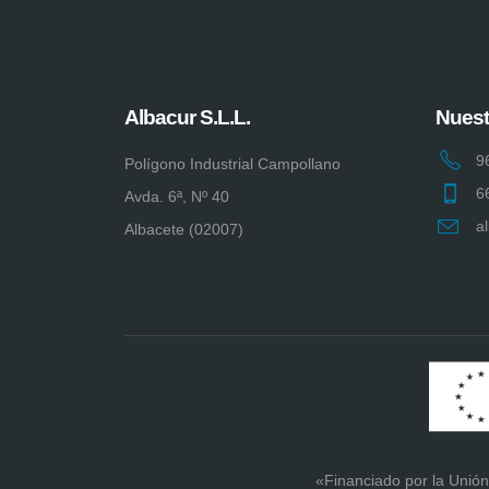
Albacur S.L.L.
Nuest
9
Polígono Industrial Campollano
6
Avda. 6ª, Nº 40
a
Albacete (02007)
«Financiado por la Unión